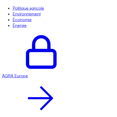
Politique agricole
Environnement
Économie
Énergie
AGRA
Europe