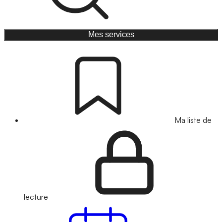
Mes services
Ma liste de
lecture