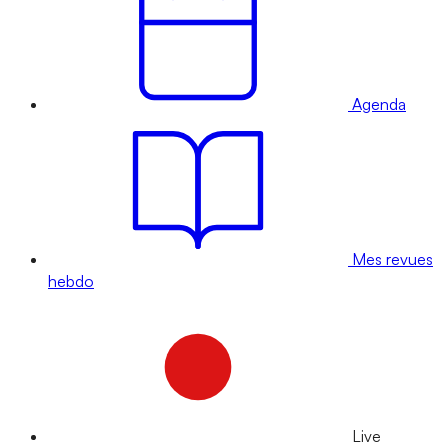
Agenda
Mes revues
hebdo
Live