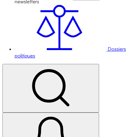
newsletters
Dossiers
politiques