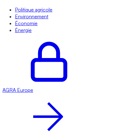
Politique agricole
Environnement
Économie
Énergie
AGRA
Europe