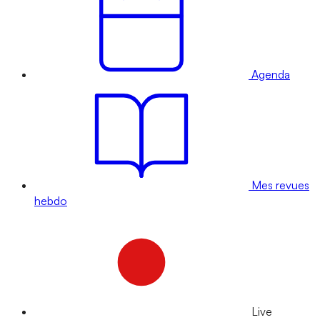
Agenda
Mes revues
hebdo
Live