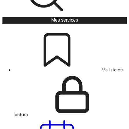
Mes services
Ma liste de
lecture