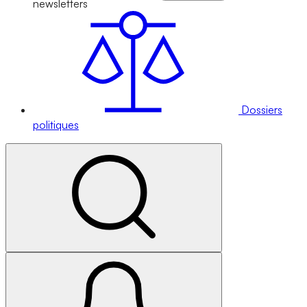
newsletters
Dossiers
politiques