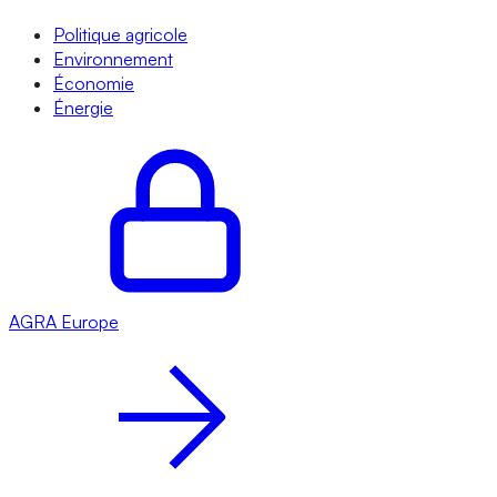
Politique agricole
Environnement
Économie
Énergie
AGRA
Europe