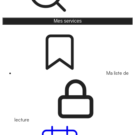
Mes services
Ma liste de
lecture