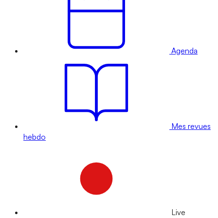
Agenda
Mes revues
hebdo
Live