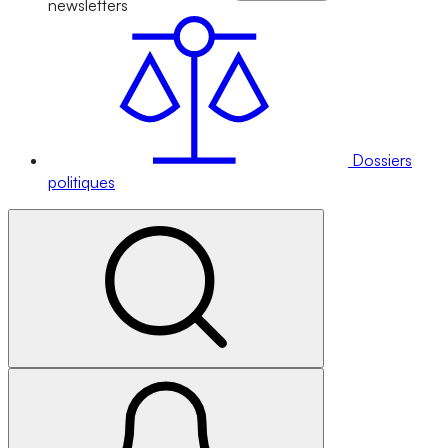
newsletters
Dossiers
politiques