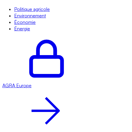
Politique agricole
Environnement
Économie
Énergie
AGRA
Europe