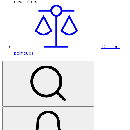
newsletters
Dossiers
politiques