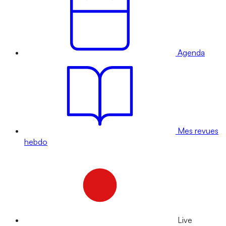
Agenda
Mes revues
hebdo
Live