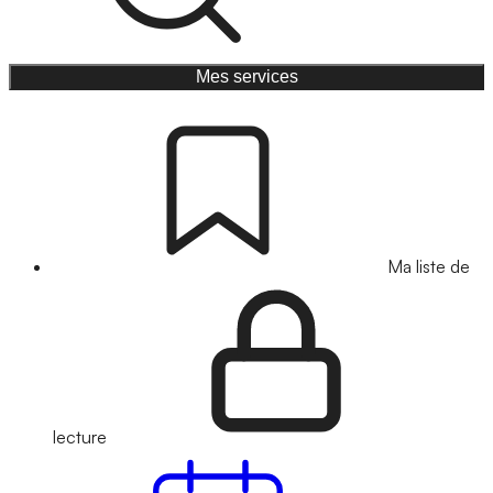
Mes services
Ma liste de
lecture