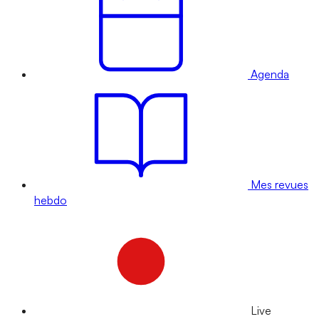
Agenda
Mes revues
hebdo
Live