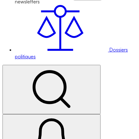
newsletters
Dossiers
politiques