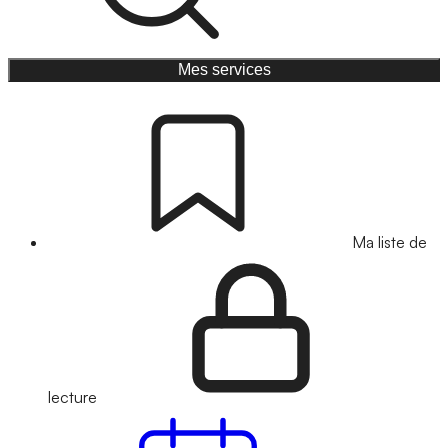
Mes services
Ma liste de
lecture