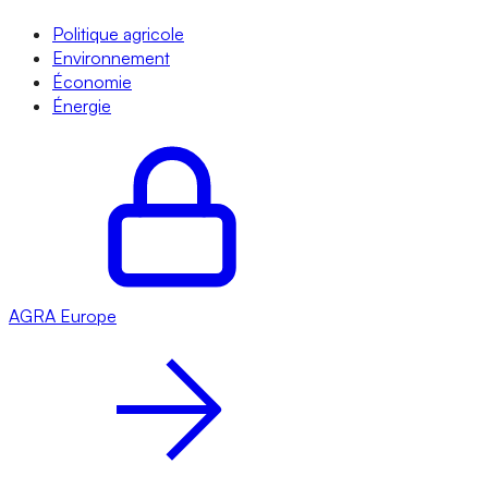
Politique agricole
Environnement
Économie
Énergie
AGRA
Europe