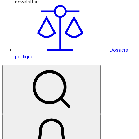
newsletters
Dossiers
politiques