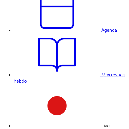
Agenda
Mes revues
hebdo
Live