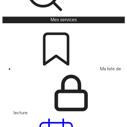
Mes services
Ma liste de
lecture