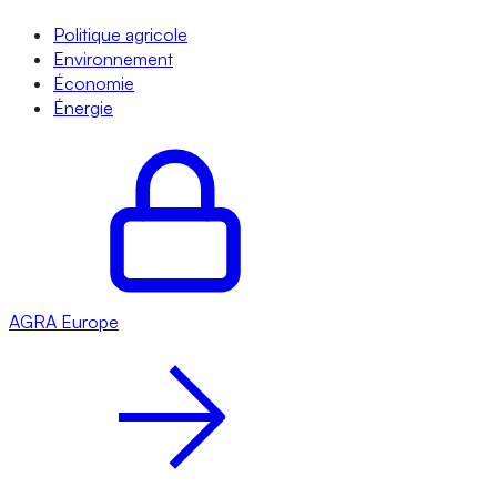
Politique agricole
Environnement
Économie
Énergie
AGRA
Europe