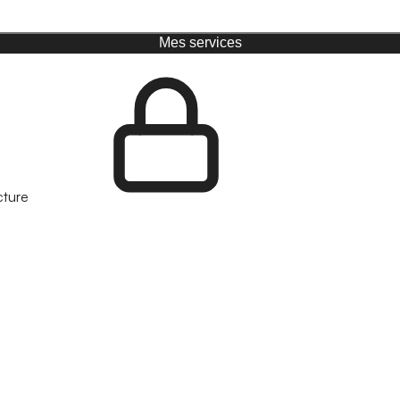
Mes services
cture