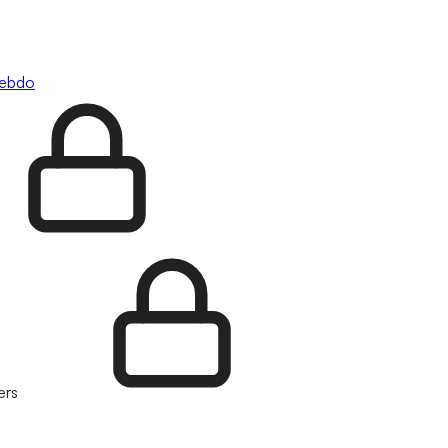
hebdo
ers