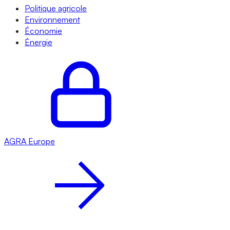
Politique agricole
Environnement
Économie
Énergie
AGRA
Europe