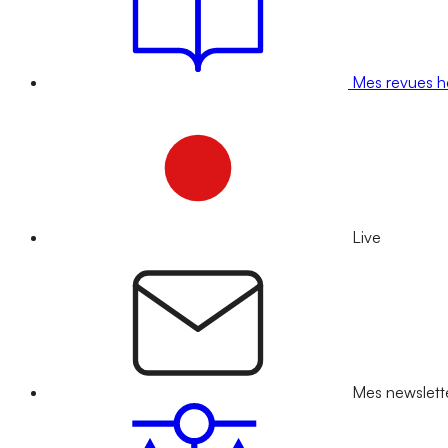
Mes revues 
Live
Mes newslett