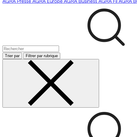
AGRA
Presse
AGRA
Europe
AGRA
Business
AGRA
Fil
AGRA
B
Trier par
Filtrer par rubrique