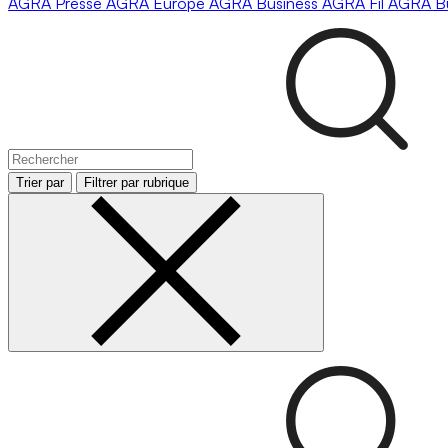
AGRA
Presse
AGRA
Europe
AGRA
Business
AGRA
Fil
AGRA
B
Trier par
Filtrer par rubrique