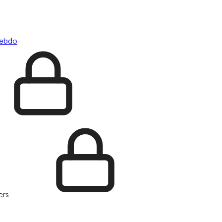
hebdo
ers