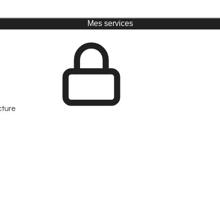
Mes services
cture