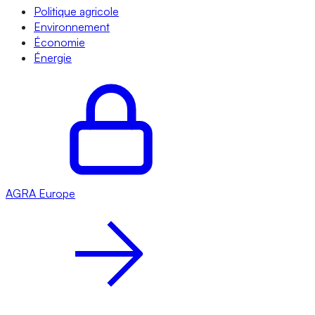
Politique agricole
Environnement
Économie
Énergie
AGRA
Europe