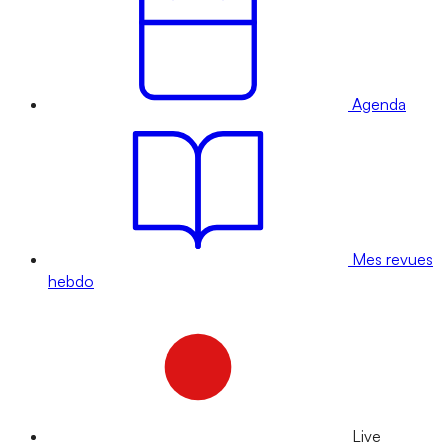
Agenda
Mes revues
hebdo
Live