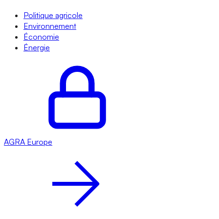
Politique agricole
Environnement
Économie
Énergie
AGRA
Europe