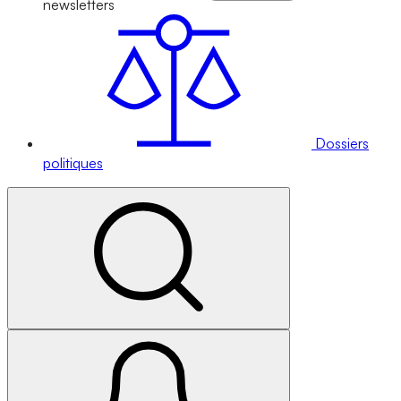
newsletters
Dossiers
politiques