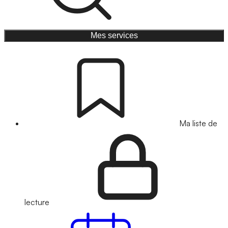
Mes services
Ma liste de
lecture