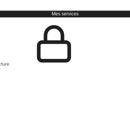
Mes services
cture