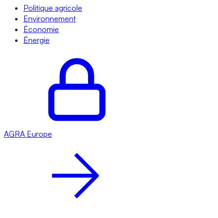
Politique agricole
Environnement
Économie
Énergie
AGRA
Europe