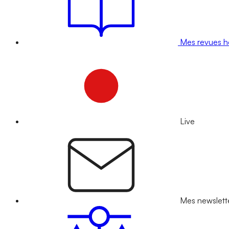
Mes revues 
Live
Mes newslett