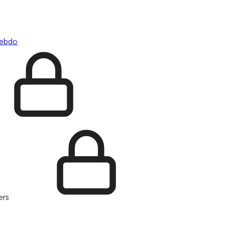
hebdo
ers