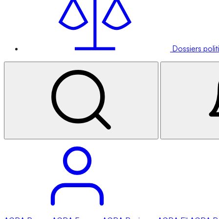
Dossiers poli