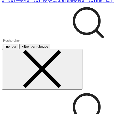
AGRA
Presse
AGRA
Europe
AGRA
Business
AGRA
Fil
AGRA
B
Trier par
Filtrer par rubrique