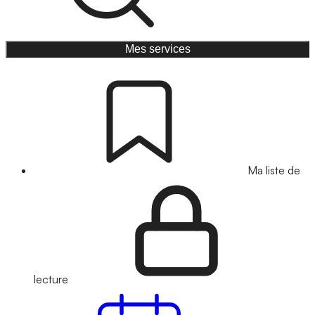
Mes services
Ma liste de
lecture