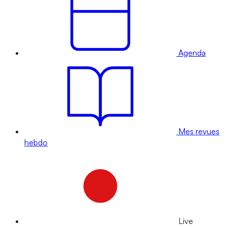
Agenda
Mes revues
hebdo
Live