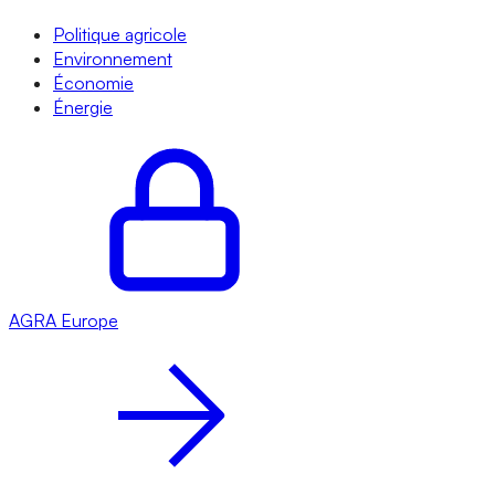
Politique agricole
Environnement
Économie
Énergie
AGRA
Europe