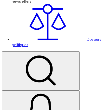
newsletters
Dossiers
politiques