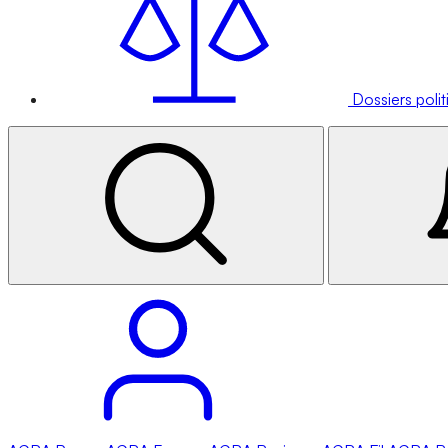
Dossiers poli