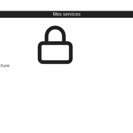
Mes services
cture