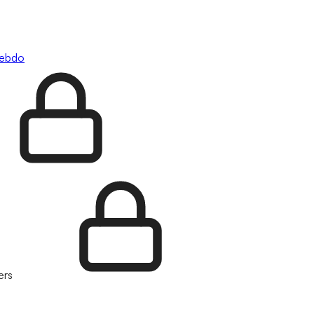
hebdo
ers