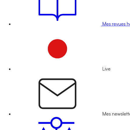
Mes revues 
Live
Mes newslett