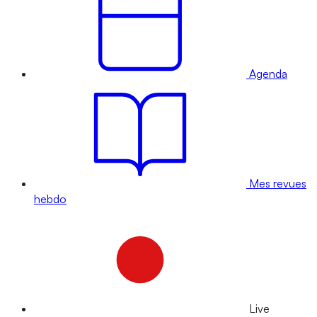
Agenda
Mes revues
hebdo
Live