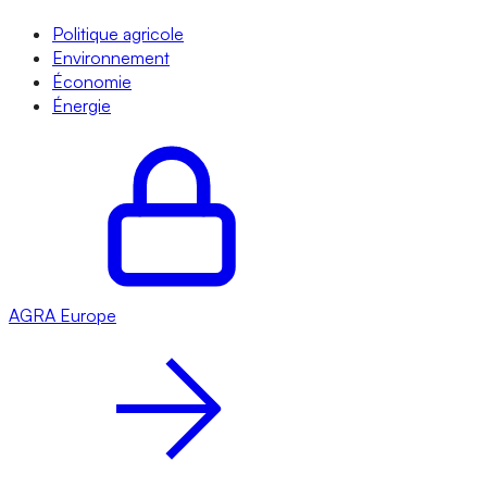
Politique agricole
Environnement
Économie
Énergie
AGRA
Europe