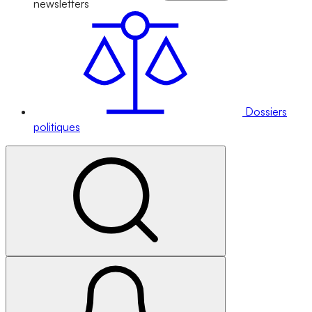
newsletters
Dossiers
politiques