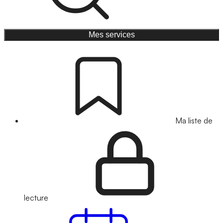
Mes services
Ma liste de
lecture