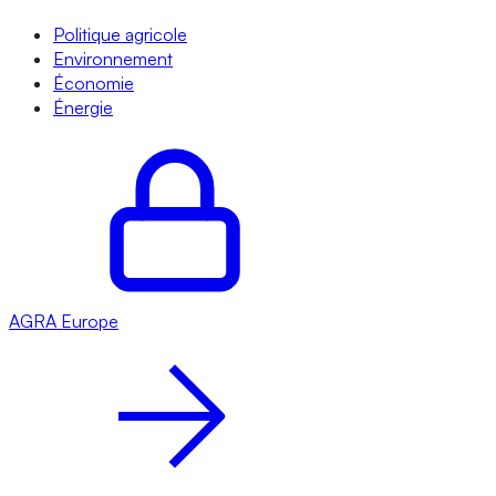
Politique agricole
Environnement
Économie
Énergie
AGRA
Europe