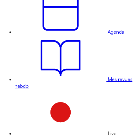
Agenda
Mes revues
hebdo
Live