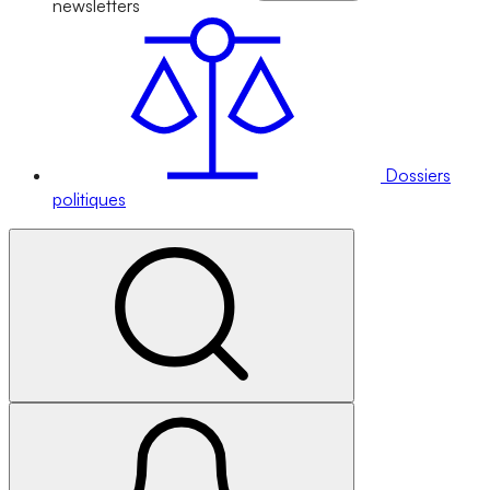
newsletters
Dossiers
politiques