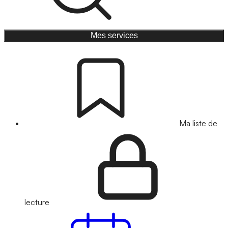
Mes services
Ma liste de
lecture