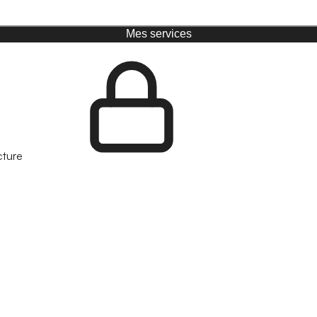
Mes services
cture