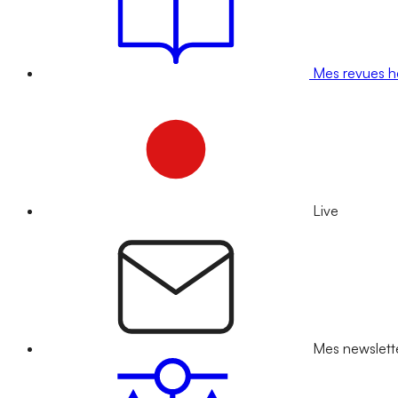
Mes revues 
Live
Mes newslett