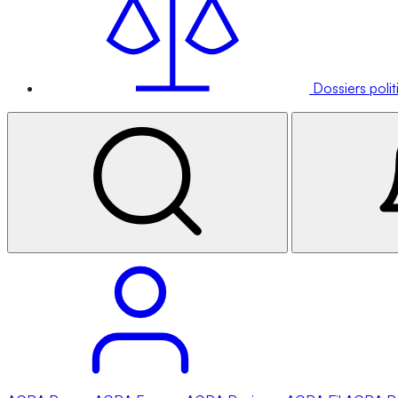
Dossiers poli