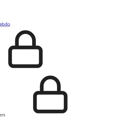
hebdo
ers