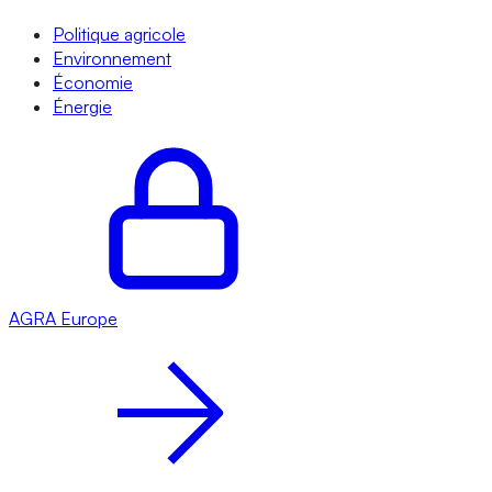
Politique agricole
Environnement
Économie
Énergie
AGRA
Europe