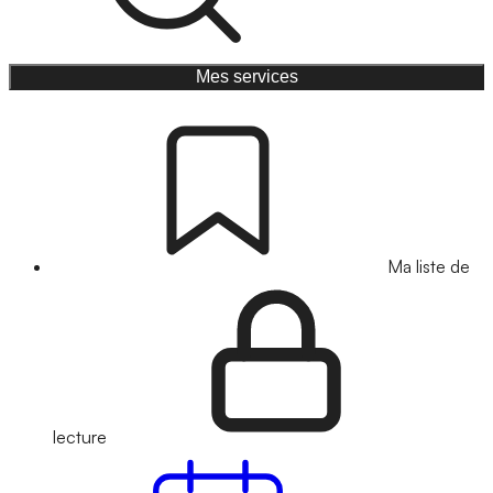
Mes services
Ma liste de
lecture