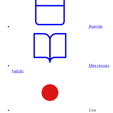
Agenda
Mes revues
hebdo
Live