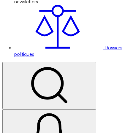
newsletters
Dossiers
politiques