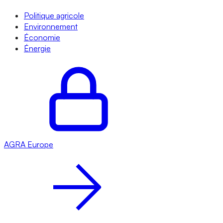
Politique agricole
Environnement
Économie
Énergie
AGRA
Europe