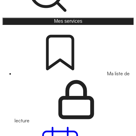
Mes services
Ma liste de
lecture