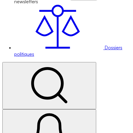
newsletters
Dossiers
politiques