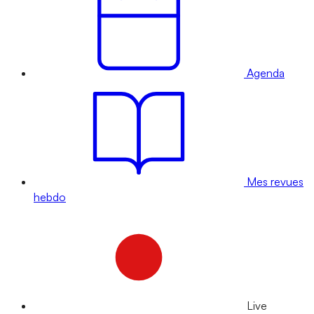
Agenda
Mes revues
hebdo
Live