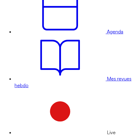
Agenda
Mes revues
hebdo
Live