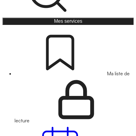
Mes services
Ma liste de
lecture