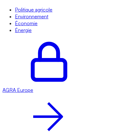
Politique agricole
Environnement
Économie
Énergie
AGRA
Europe