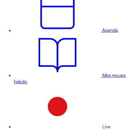
Agenda
Mes revues
hebdo
Live