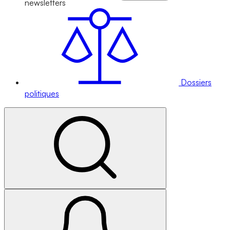
newsletters
Dossiers
politiques