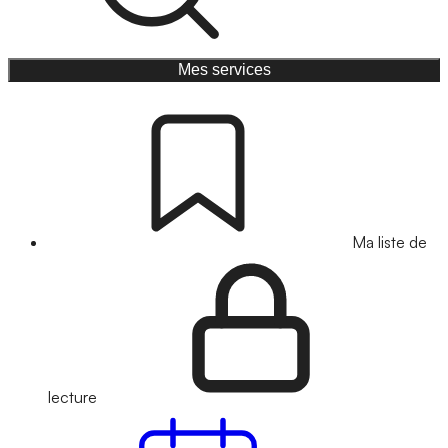
Mes services
Ma liste de
lecture