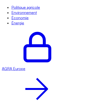
Politique agricole
Environnement
Économie
Énergie
AGRA
Europe