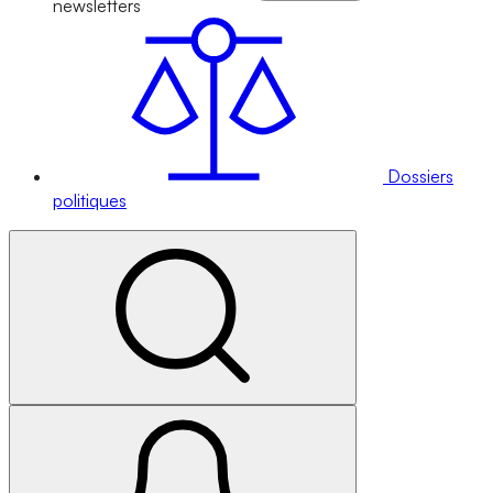
newsletters
Dossiers
politiques