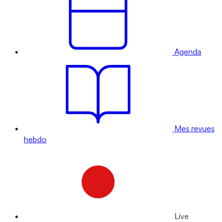
Agenda
Mes revues
hebdo
Live