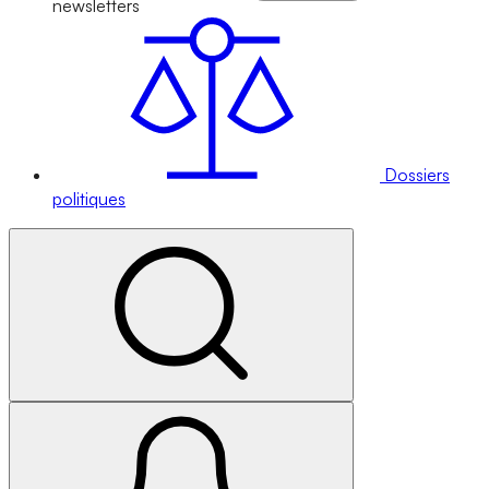
newsletters
Dossiers
politiques