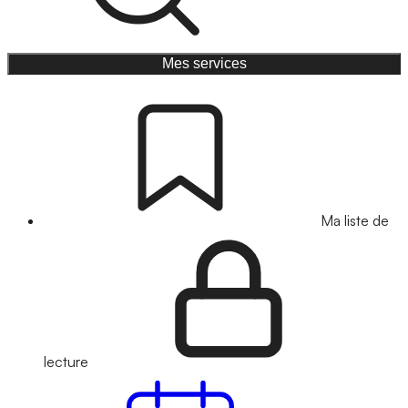
Mes services
Ma liste de
lecture