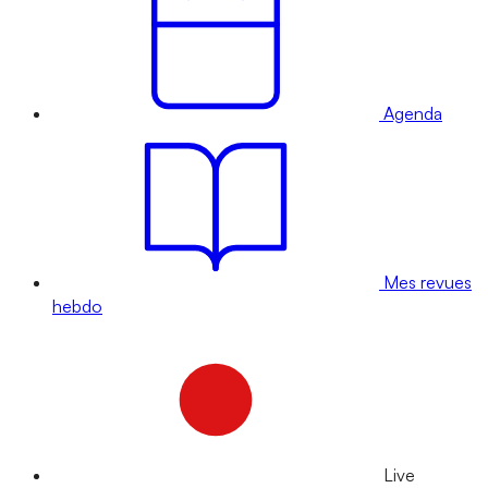
Agenda
Mes revues
hebdo
Live