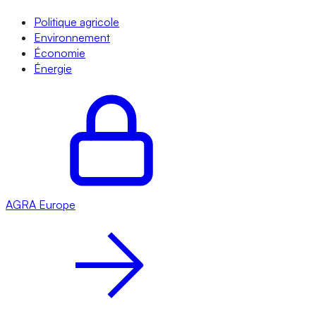
Politique agricole
Environnement
Économie
Énergie
AGRA
Europe