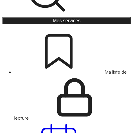
Mes services
Ma liste de
lecture