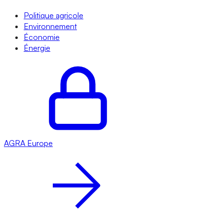
Politique agricole
Environnement
Économie
Énergie
AGRA
Europe