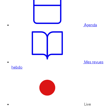
Agenda
Mes revues
hebdo
Live