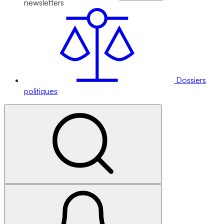
newsletters
Dossiers
politiques