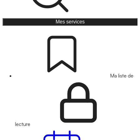
Mes services
Ma liste de
lecture