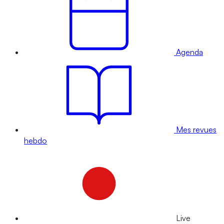
Agenda
Mes revues
hebdo
Live