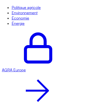
Politique agricole
Environnement
Économie
Énergie
AGRA
Europe