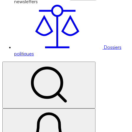
newsletters
Dossiers
politiques