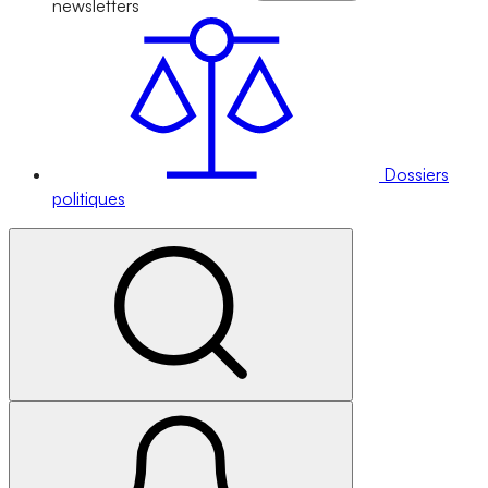
newsletters
Dossiers
politiques