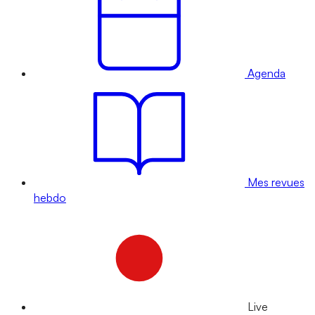
Agenda
Mes revues
hebdo
Live