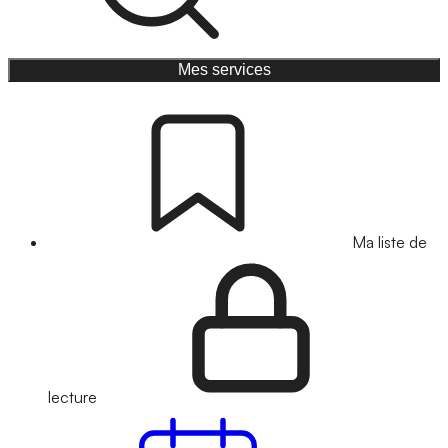
Mes services
Ma liste de
lecture