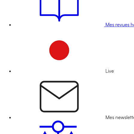
Mes revues 
Live
Mes newslett