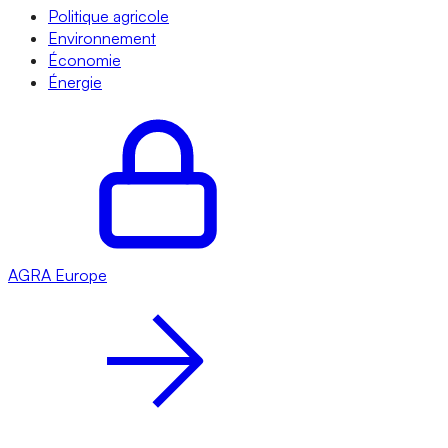
Politique agricole
Environnement
Économie
Énergie
AGRA
Europe