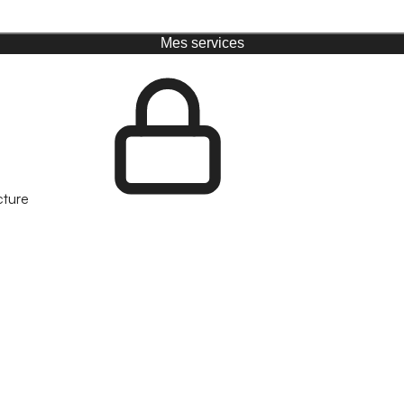
Mes services
cture