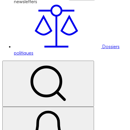
newsletters
Dossiers
politiques