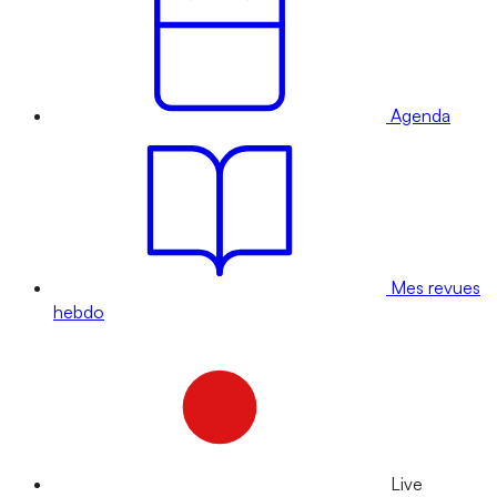
Agenda
Mes revues
hebdo
Live