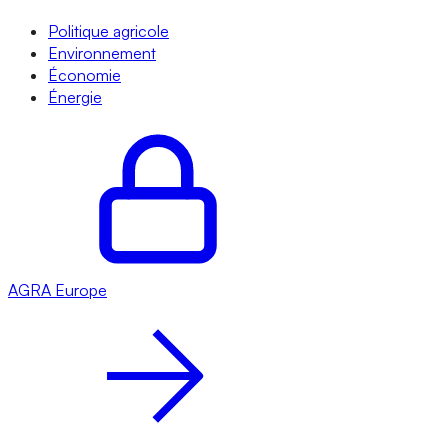
Politique agricole
Environnement
Économie
Énergie
AGRA
Europe