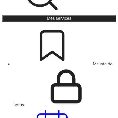
Mes services
Ma liste de
lecture