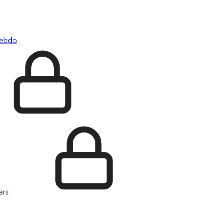
hebdo
ers