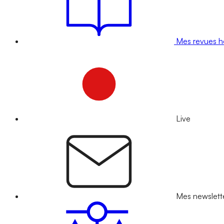
Mes revues 
Live
Mes newslett