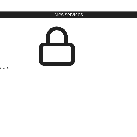
Mes services
cture