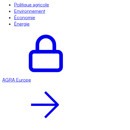
Politique agricole
Environnement
Économie
Énergie
AGRA
Europe