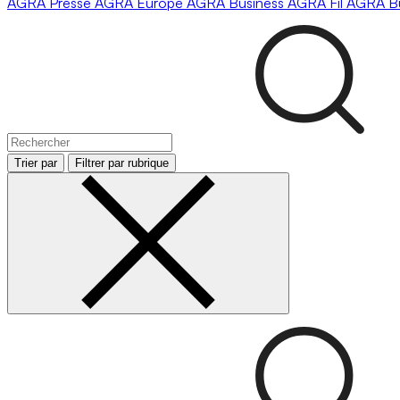
AGRA
Presse
AGRA
Europe
AGRA
Business
AGRA
Fil
AGRA
B
Trier par
Filtrer par rubrique