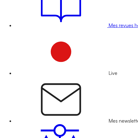
Mes revues 
Live
Mes newslett