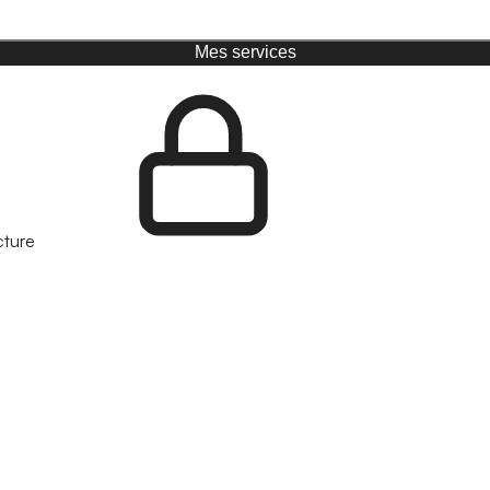
Mes services
cture