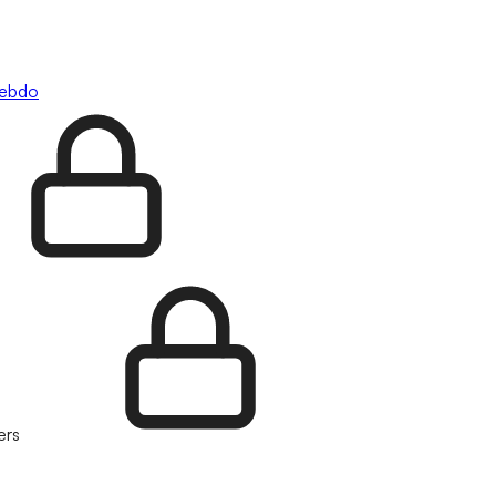
hebdo
ers