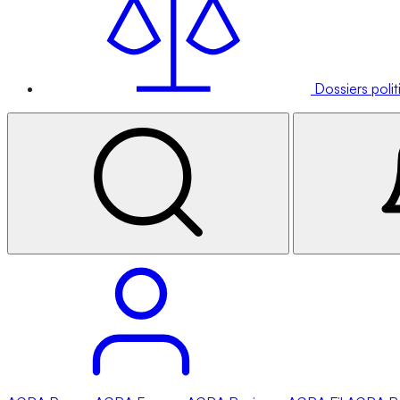
Dossiers poli