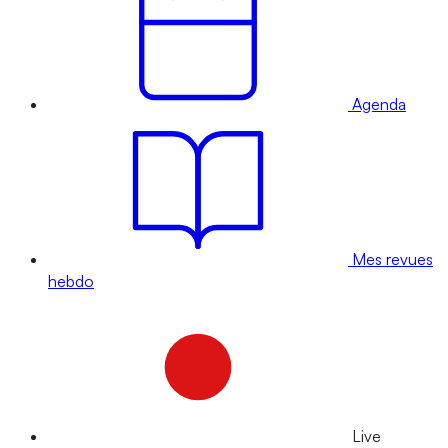
Agenda
Mes revues
hebdo
Live