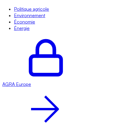
Politique agricole
Environnement
Économie
Énergie
AGRA
Europe