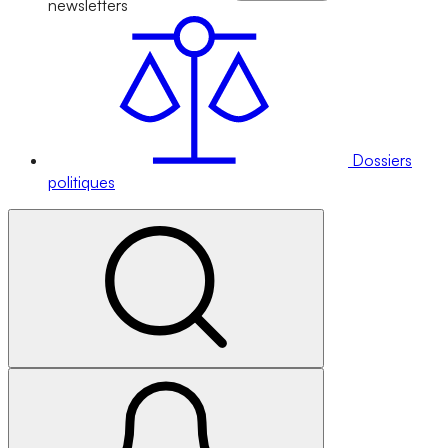
newsletters
Dossiers
politiques