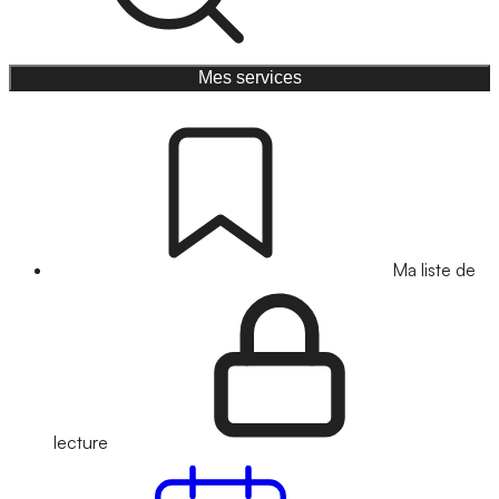
Mes services
Ma liste de
lecture