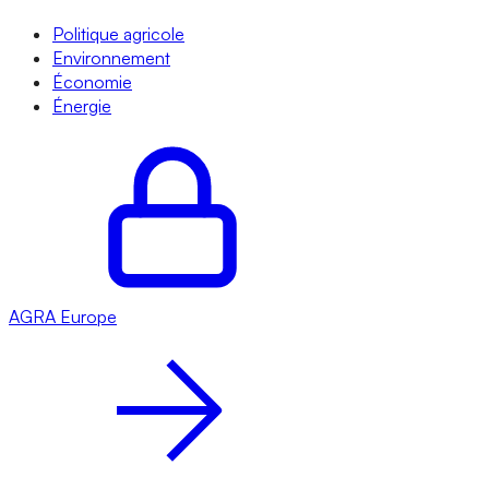
Politique agricole
Environnement
Économie
Énergie
AGRA
Europe