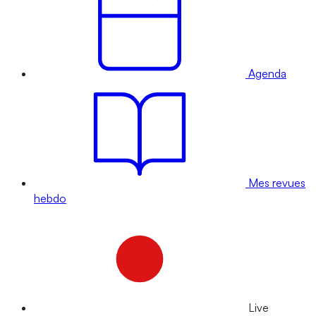
Agenda
Mes revues
hebdo
Live