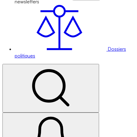
newsletters
Dossiers
politiques