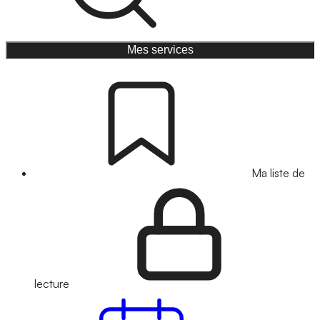
Mes services
Ma liste de
lecture