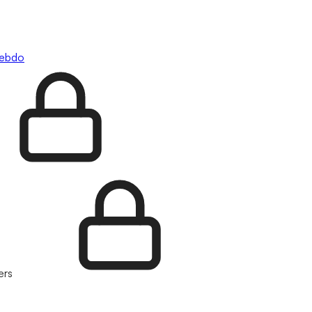
hebdo
ers