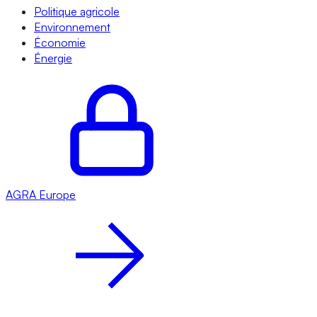
Politique agricole
Environnement
Économie
Énergie
AGRA
Europe