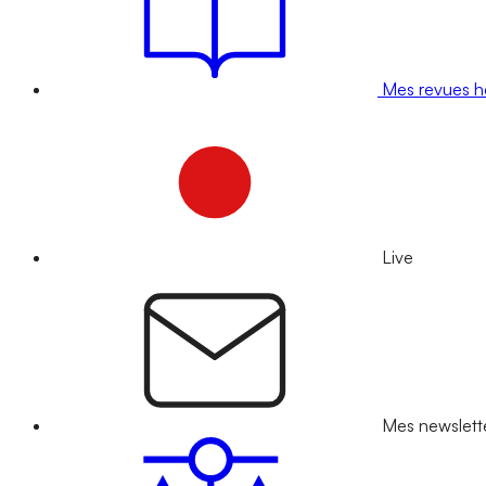
Mes revues 
Live
Mes newslett