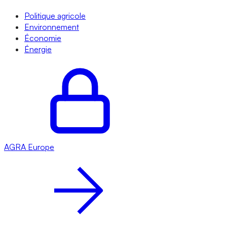
Politique agricole
Environnement
Économie
Énergie
AGRA
Europe