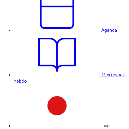
Agenda
Mes revues
hebdo
Live