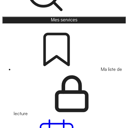
Mes services
Ma liste de
lecture