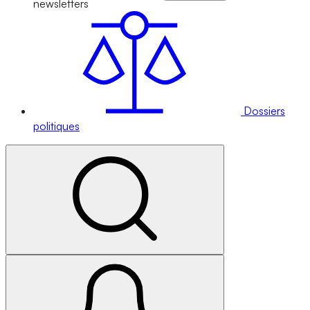
newsletters
Dossiers
politiques