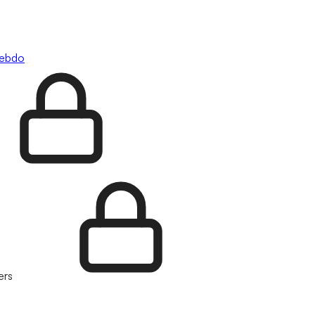
hebdo
ers