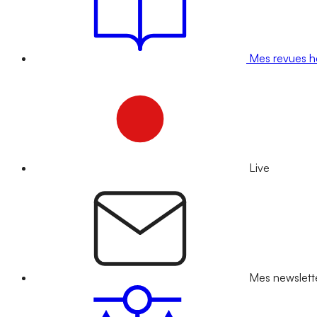
Mes revues 
Live
Mes newslett