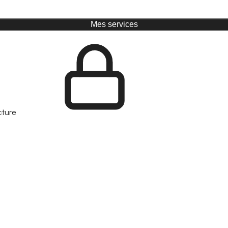
Mes services
cture