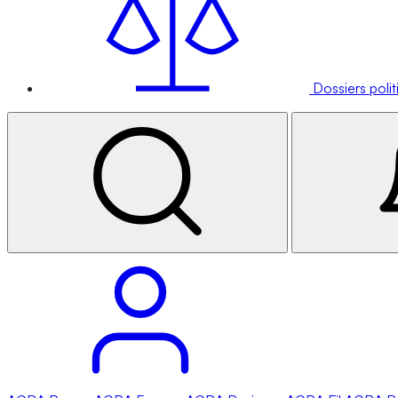
Dossiers poli