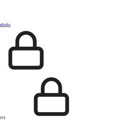
hebdo
ers