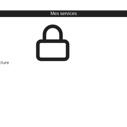
Mes services
cture