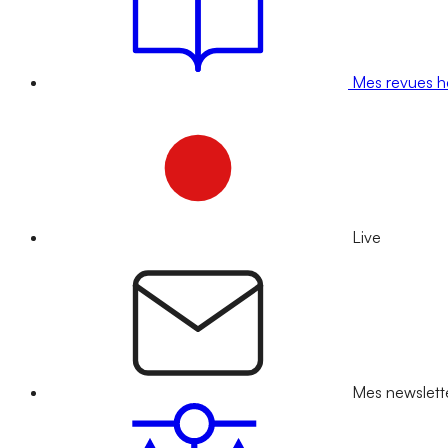
Mes revues 
Live
Mes newslett