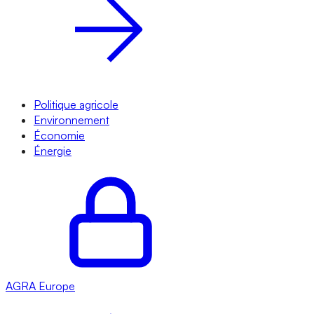
Politique agricole
Environnement
Économie
Énergie
AGRA
Europe