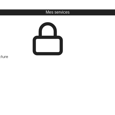
Mes services
cture