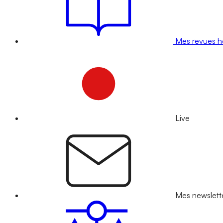
Mes revues 
Live
Mes newslett