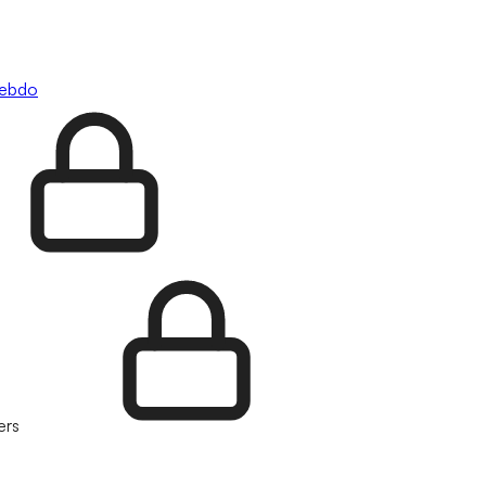
hebdo
ers