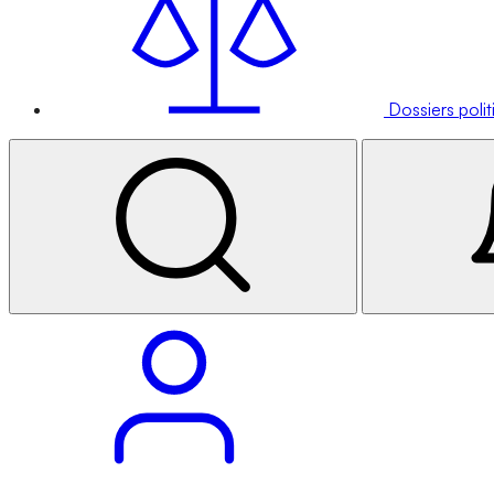
Dossiers poli