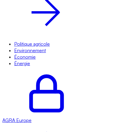
Politique agricole
Environnement
Économie
Énergie
AGRA
Europe