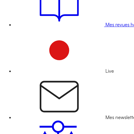
Mes revues 
Live
Mes newslett