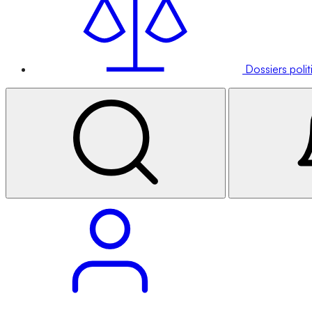
Dossiers poli