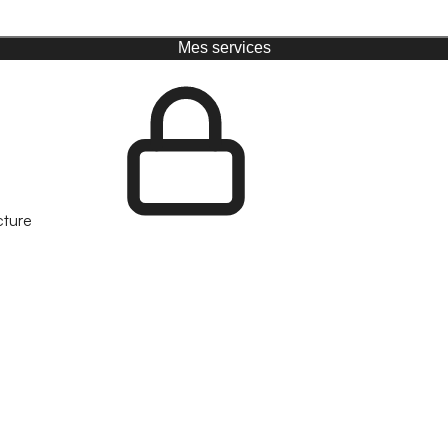
Mes services
cture