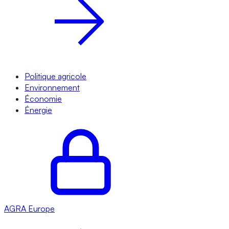
Politique agricole
Environnement
Économie
Énergie
AGRA
Europe