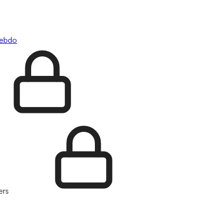
hebdo
ers