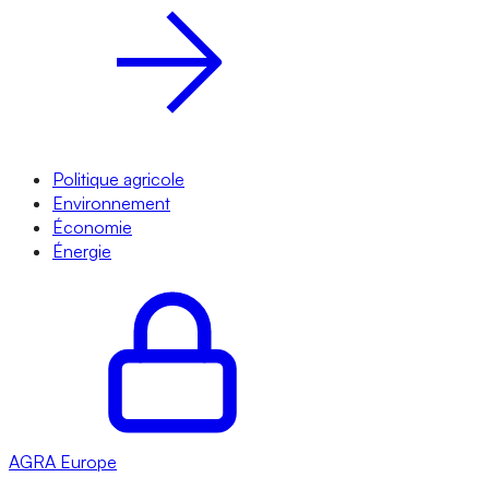
Politique agricole
Environnement
Économie
Énergie
AGRA
Europe