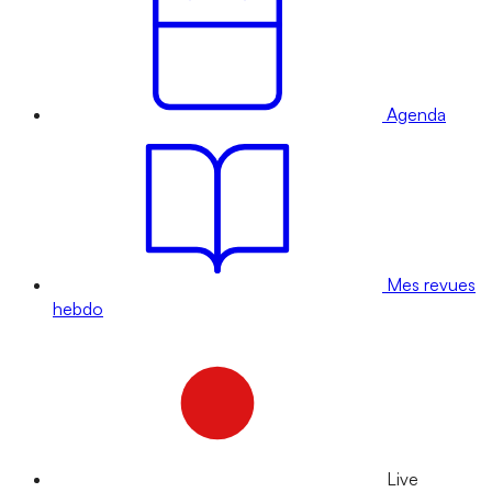
Agenda
Mes revues
hebdo
Live