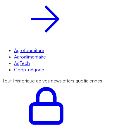
Agrofourniture
Agroalimentaire
AgTech
Coop-négoce
Tout l'historique de vos newsletters quotidiennes