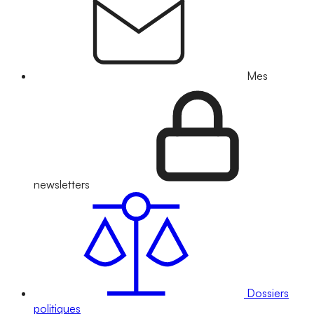
Mes
newsletters
Dossiers
politiques