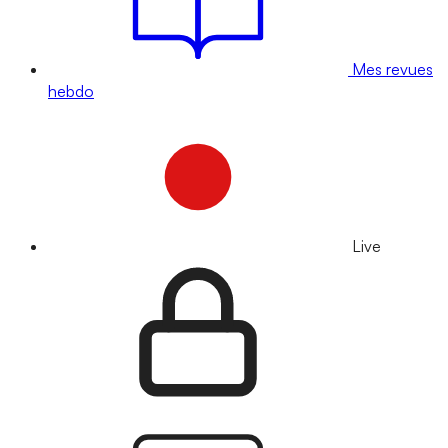
Mes revues
hebdo
Live