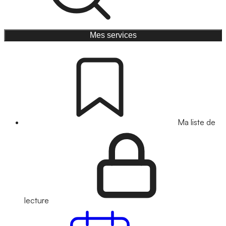
Mes services
Ma liste de
lecture