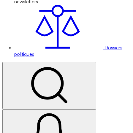
newsletters
Dossiers
politiques