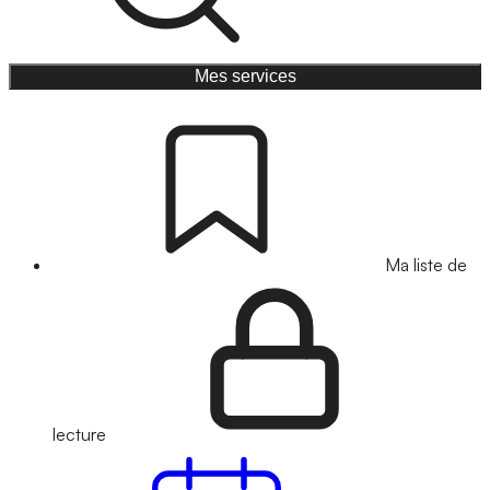
Mes services
Ma liste de
lecture