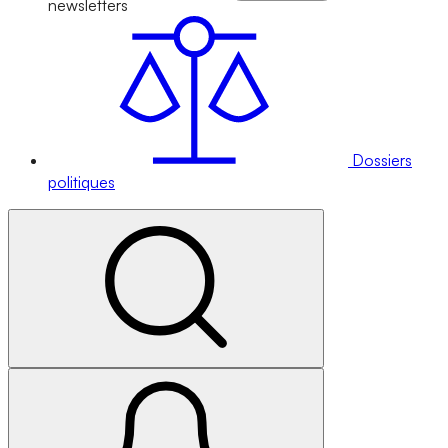
newsletters
Dossiers
politiques