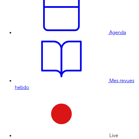
Agenda
Mes revues
hebdo
Live