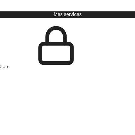
Mes services
cture