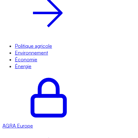
Politique agricole
Environnement
Économie
Énergie
AGRA
Europe