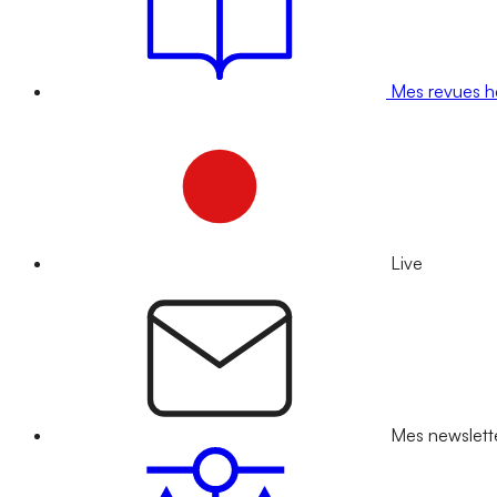
Mes revues 
Live
Mes newslett