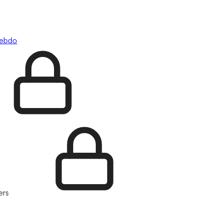
hebdo
ers