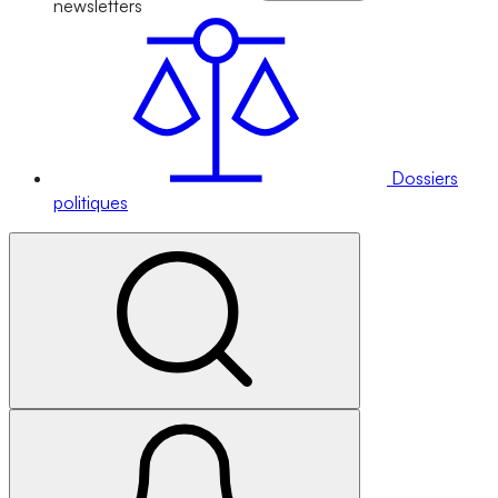
newsletters
Dossiers
politiques