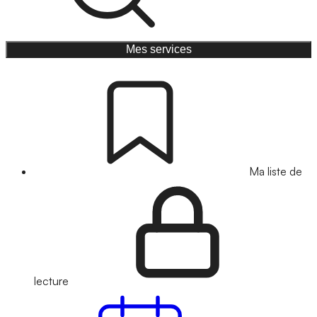
Mes services
Ma liste de
lecture