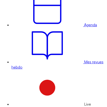
Agenda
Mes revues
hebdo
Live