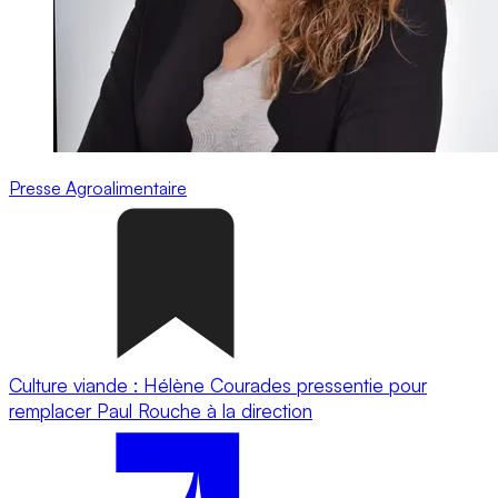
Presse
Agroalimentaire
Culture viande : Hélène Courades pressentie pour
remplacer Paul Rouche à la direction