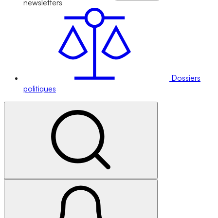
newsletters
Dossiers
politiques