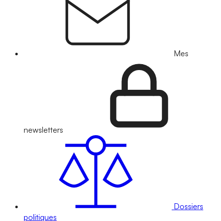
Mes
newsletters
Dossiers
politiques