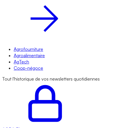
Agrofourniture
Agroalimentaire
AgTech
Coop-négoce
Tout l'historique de vos newsletters quotidiennes