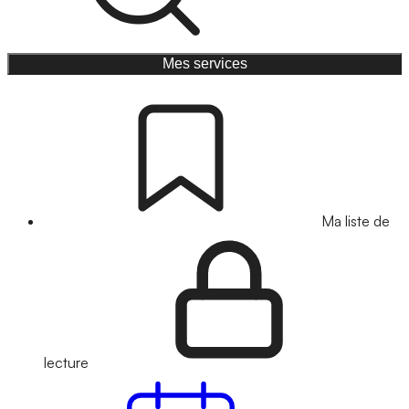
Mes services
Ma liste de
lecture