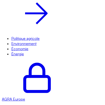
Politique agricole
Environnement
Économie
Énergie
AGRA
Europe