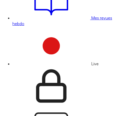
Mes revues
hebdo
Live