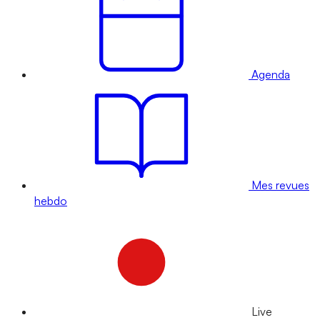
Agenda
Mes revues
hebdo
Live