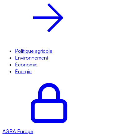
Politique agricole
Environnement
Économie
Énergie
AGRA
Europe