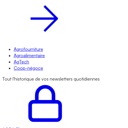
Agrofourniture
Agroalimentaire
AgTech
Coop-négoce
Tout l'historique de vos newsletters quotidiennes