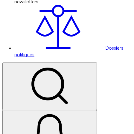
newsletters
Dossiers
politiques