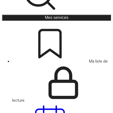
Mes services
Ma liste de
lecture