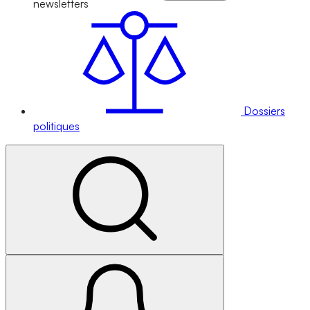
newsletters
Dossiers
politiques