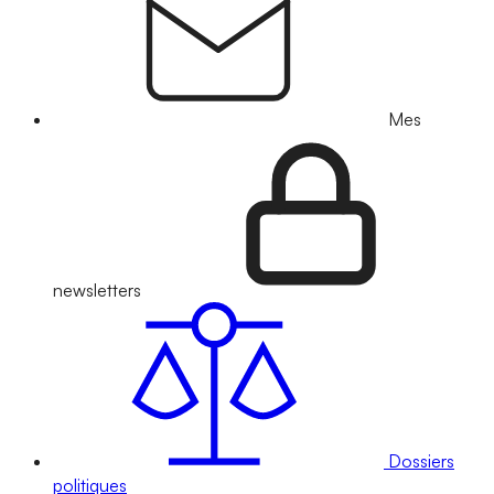
Mes
newsletters
Dossiers
politiques