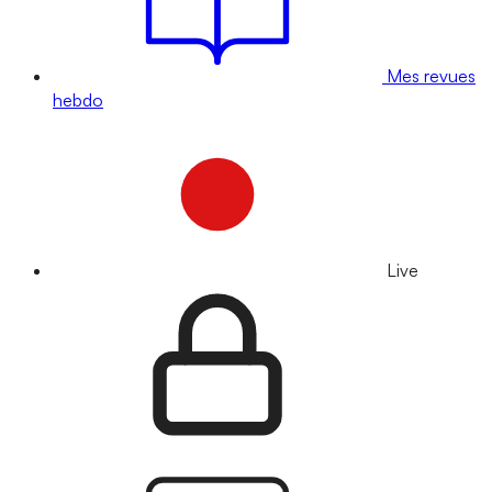
Mes revues
hebdo
Live