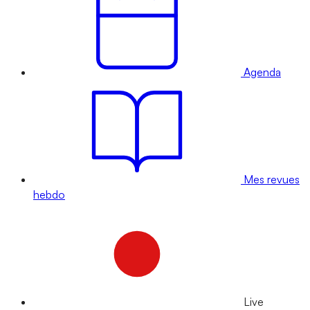
Agenda
Mes revues
hebdo
Live