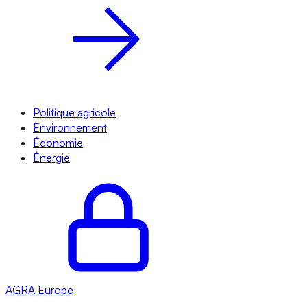
Politique agricole
Environnement
Économie
Énergie
AGRA
Europe