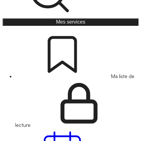
Mes services
Ma liste de
lecture