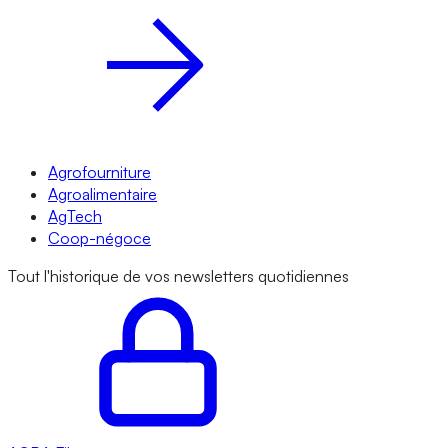
Agrofourniture
Agroalimentaire
AgTech
Coop-négoce
Tout l'historique de vos newsletters quotidiennes