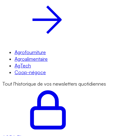
Agrofourniture
Agroalimentaire
AgTech
Coop-négoce
Tout l'historique de vos newsletters quotidiennes