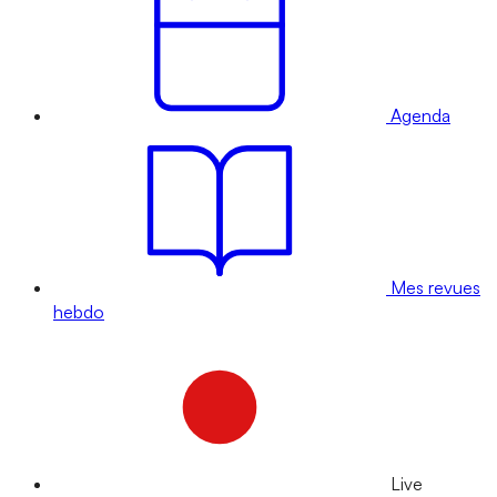
Agenda
Mes revues
hebdo
Live