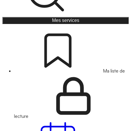
Mes services
Ma liste de
lecture