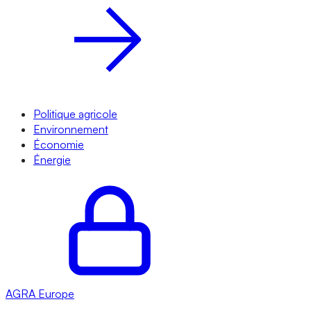
Politique agricole
Environnement
Économie
Énergie
AGRA
Europe