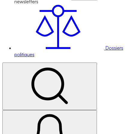
newsletters
Dossiers
politiques