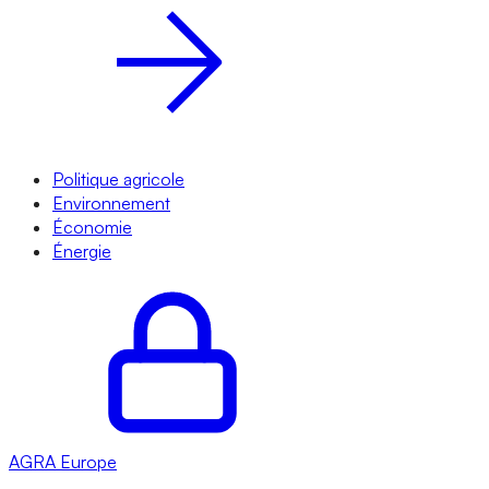
Politique agricole
Environnement
Économie
Énergie
AGRA
Europe