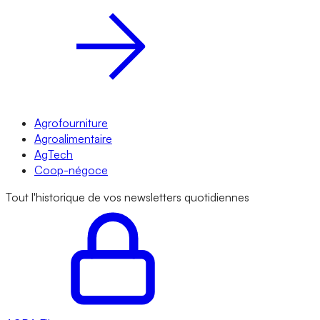
Agrofourniture
Agroalimentaire
AgTech
Coop-négoce
Tout l'historique de vos newsletters quotidiennes