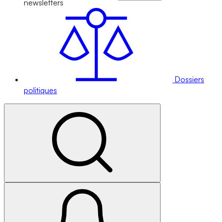
newsletters
Dossiers
politiques