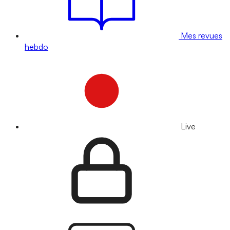
Mes revues
hebdo
Live