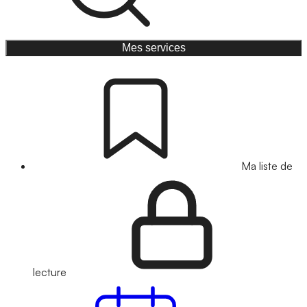
Mes services
Ma liste de
lecture