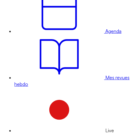
Agenda
Mes revues
hebdo
Live