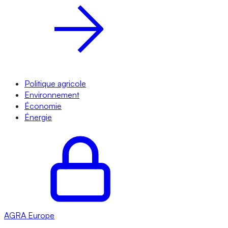
Politique agricole
Environnement
Économie
Énergie
AGRA
Europe