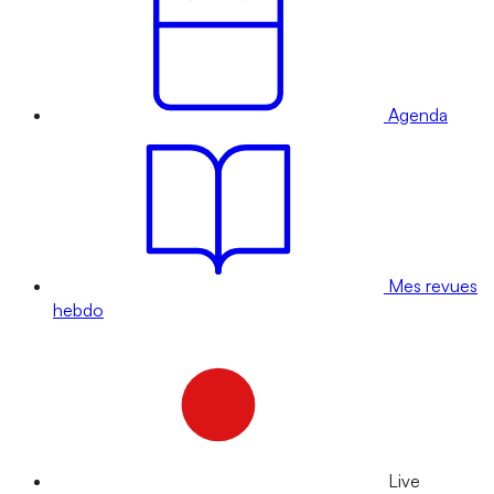
Agenda
Mes revues
hebdo
Live