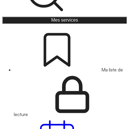
Mes services
Ma liste de
lecture