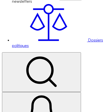
newsletters
Dossiers
politiques