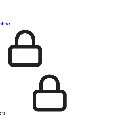
hebdo
ers