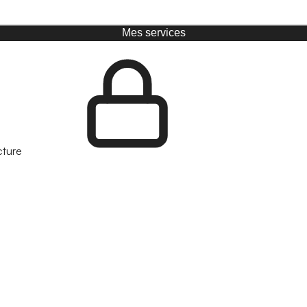
Mes services
cture