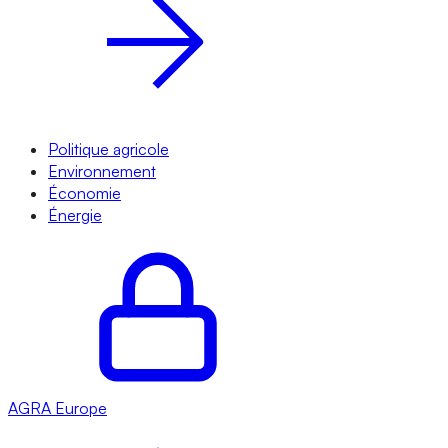
Politique agricole
Environnement
Économie
Énergie
AGRA
Europe