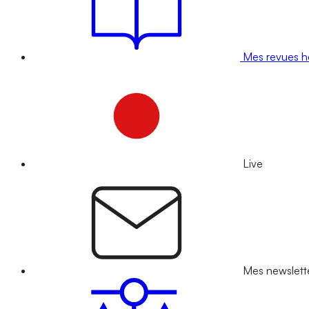
Mes revues 
Live
Mes newslett