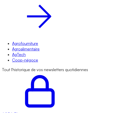
Agrofourniture
Agroalimentaire
AgTech
Coop-négoce
Tout l'historique de vos newsletters quotidiennes