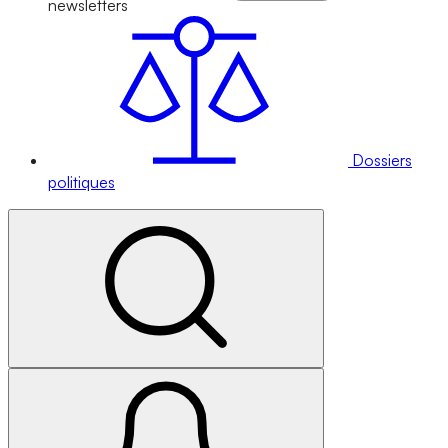
newsletters
Dossiers
politiques