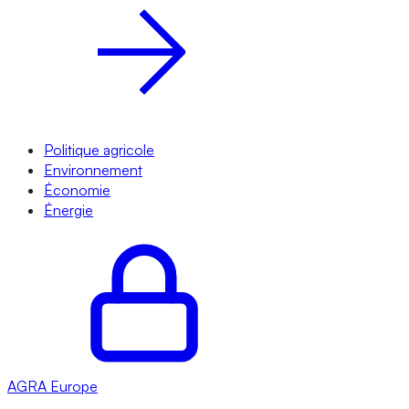
Politique agricole
Environnement
Économie
Énergie
AGRA
Europe