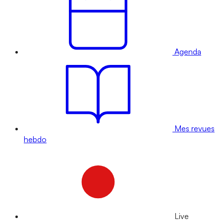
Agenda
Mes revues
hebdo
Live