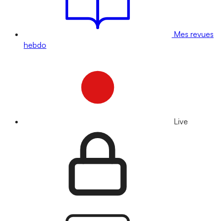
Mes revues
hebdo
Live