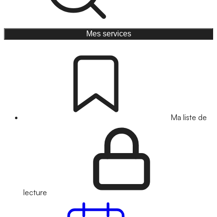
Mes services
Ma liste de
lecture