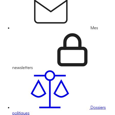
Mes
newsletters
Dossiers
politiques