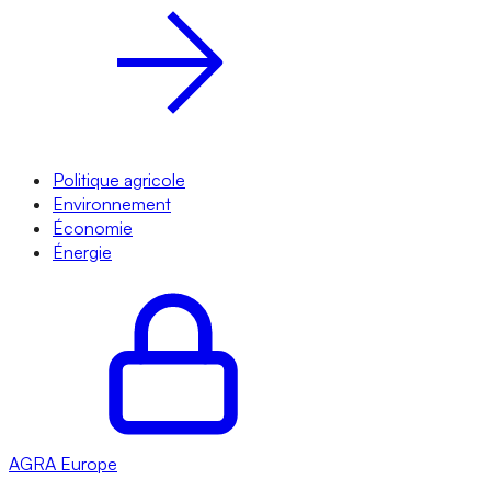
Politique agricole
Environnement
Économie
Énergie
AGRA
Europe