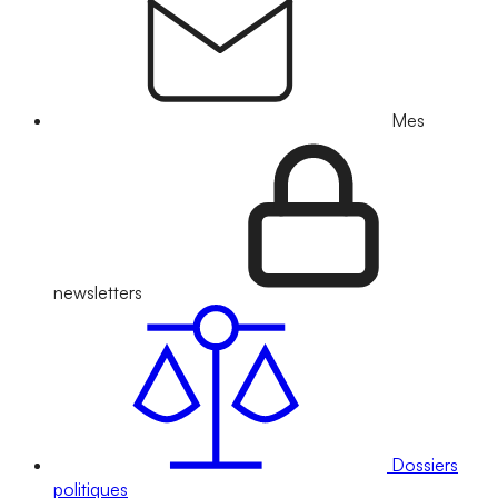
Mes
newsletters
Dossiers
politiques