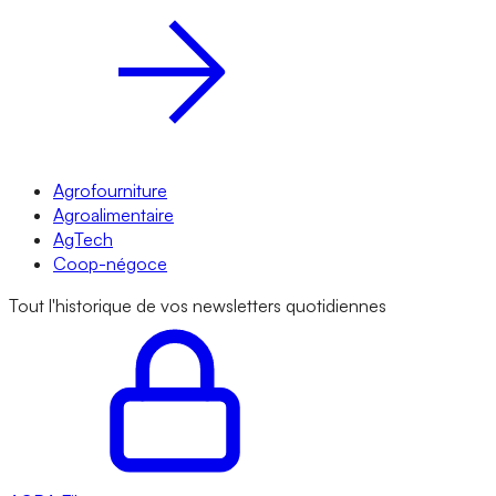
Agrofourniture
Agroalimentaire
AgTech
Coop-négoce
Tout l'historique de vos newsletters quotidiennes