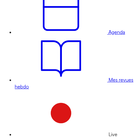
Agenda
Mes revues
hebdo
Live