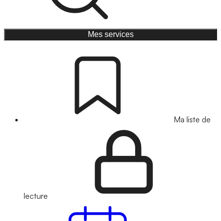
Mes services
Ma liste de
lecture