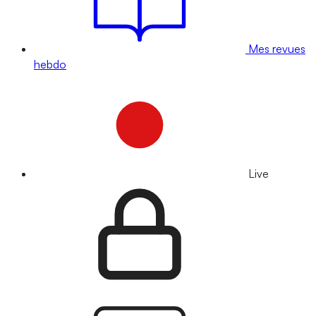
Mes revues
hebdo
Live