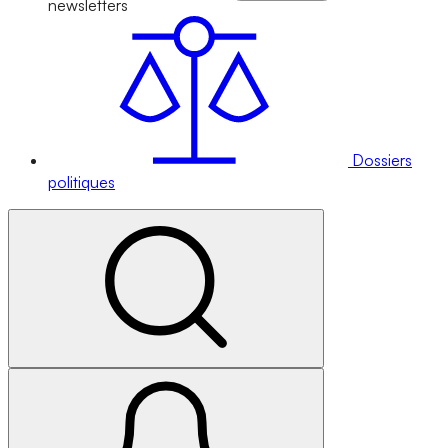
newsletters
Dossiers
politiques