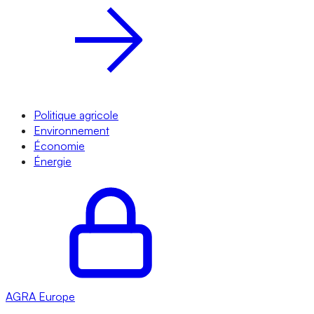
Politique agricole
Environnement
Économie
Énergie
AGRA
Europe