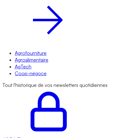
Agrofourniture
Agroalimentaire
AgTech
Coop-négoce
Tout l'historique de vos newsletters quotidiennes