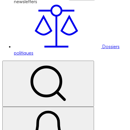
newsletters
Dossiers
politiques