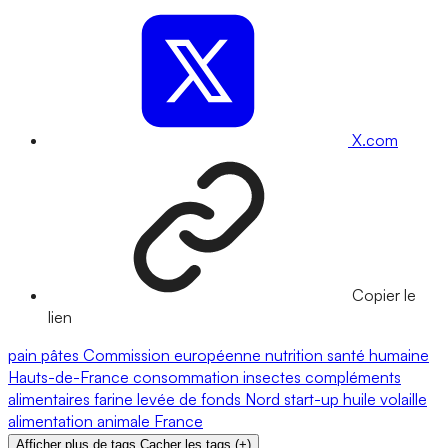
X.com
Copier le
lien
pain
pâtes
Commission européenne
nutrition
santé humaine
Hauts-de-France
consommation
insectes
compléments
alimentaires
farine
levée de fonds
Nord
start-up
huile
volaille
alimentation animale
France
Afficher plus de tags
Cacher les tags
(
+
)