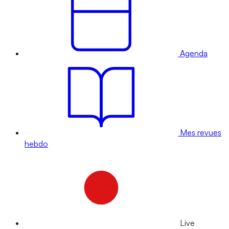
Agenda
Mes revues
hebdo
Live