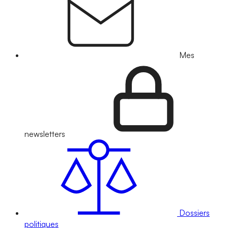
Mes
newsletters
Dossiers
politiques