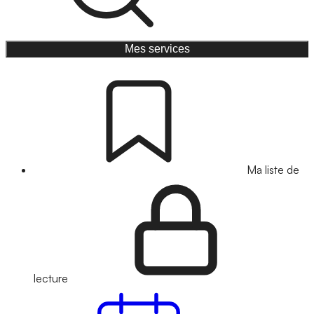
Mes services
Ma liste de
lecture